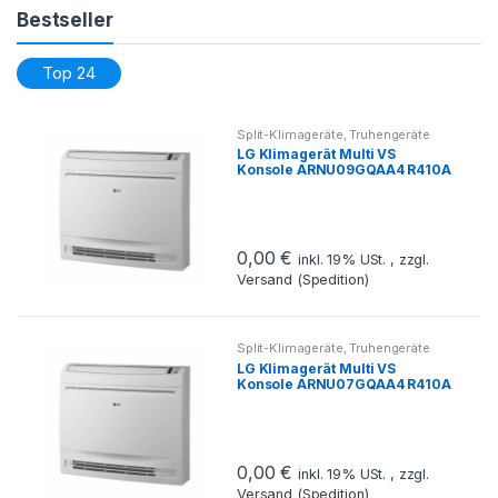
Bestseller
Top 24
Split-Klimageräte
,
Truhengeräte
LG Klimagerät Multi VS
Konsole ARNU09GQAA4 R410A
WLAN optional 2,8kW- Preis
auf Anfrage
0,00
€
inkl. 19% USt. , zzgl.
Versand (Spedition)
Split-Klimageräte
,
Truhengeräte
LG Klimagerät Multi VS
Konsole ARNU07GQAA4 R410A
WLAN optional 2,2kW- Preis
auf Anfrage
0,00
€
inkl. 19% USt. , zzgl.
Versand (Spedition)