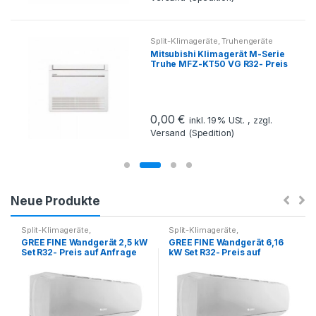
Split-Klimageräte
,
Truhengeräte
Mitsubishi Klimagerät M-Serie
Truhe MFZ-KT50 VG R32- Preis
auf Anfrage
0,00
€
inkl. 19% USt. , zzgl.
Versand (Spedition)
Neue Produkte
Split-Klimageräte
,
Split-Klimageräte
,
Splitklimageräte Set
Splitklimageräte Set
GREE FINE Wandgerät 2,5 kW
GREE FINE Wandgerät 6,16
Set R32- Preis auf Anfrage
kW Set R32- Preis auf
Anfrage