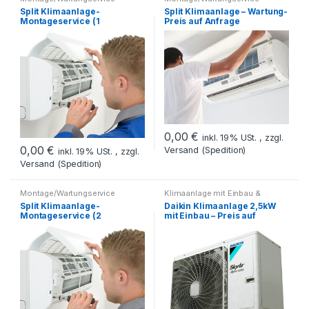
Split Klimaanlage-
Split Klimaanlage – Wartung-
Montageservice (1
Preis auf Anfrage
INNENEINHEIT)- Preis auf
Anfrage
0,00
€
inkl. 19% USt. , zzgl.
0,00
€
Versand (Spedition)
inkl. 19% USt. , zzgl.
Versand (Spedition)
Montage/Wartungservice
Klimaanlage mit Einbau &
Montage
Split Klimaanlage-
Daikin Klimaanlage 2,5kW
Montageservice (2
mit Einbau – Preis auf
INNENEINHEIT)- Preis auf
Anfrage
Anfrage