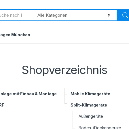
h
lagen München
Shopverzeichnis
nlage mit Einbau & Montage
Mobile Klimageräte
RF
Split-Klimageräte
Außengeräte
Boden-/Deckengeräte