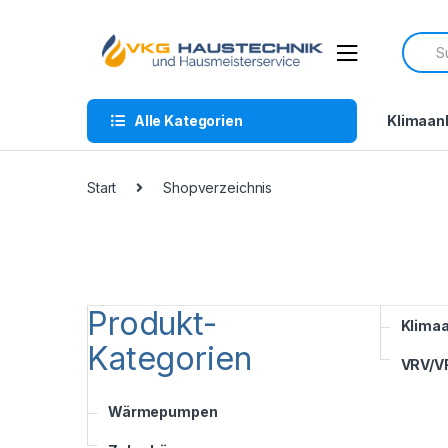
Skip
Skip
to
to
Searc
navigation
content
for:
Alle Kategorien
Klimaan
Start
Shopverzeichnis
Produkt-
Klimaa
Kategorien
VRV/V
Wärmepumpen