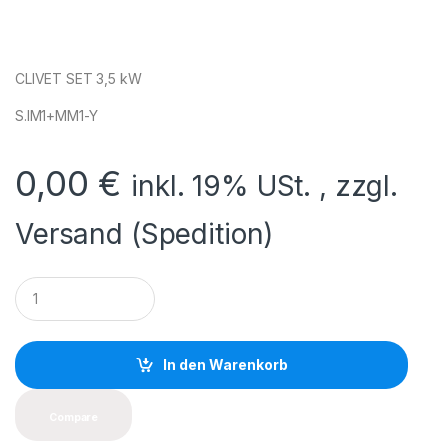
CLIVET SET 3,5 kW
S.IM1+MM1-Y
0,00
€
inkl. 19% USt. , zzgl.
Versand (Spedition)
Q
u
a
n
t
In den Warenkorb
i
t
y
Compare