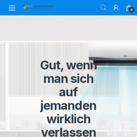
Skip
Skip
to
to
0
navigation
content
Gut, wenn
man sich
auf
jemanden
wirklich
verlassen