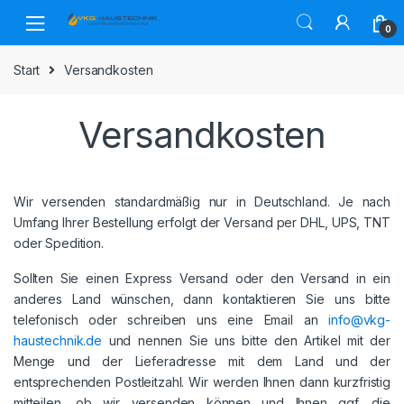
Skip
Skip
to
to
0
navigation
content
Start
Versandkosten
Versandkosten
Wir versenden standardmäßig nur in Deutschland. Je nach
Umfang Ihrer Bestellung erfolgt der Versand per DHL, UPS, TNT
oder Spedition.
Sollten Sie einen Express Versand oder den Versand in ein
anderes Land wünschen, dann kontaktieren Sie uns bitte
telefonisch oder schreiben uns eine Email an
info@vkg-
haustechnik.de
und nennen Sie uns bitte den Artikel mit der
Menge und der Lieferadresse mit dem Land und der
entsprechenden Postleitzahl. Wir werden Ihnen dann kurzfristig
mitteilen, ob wir versenden können und Ihnen ggf. die