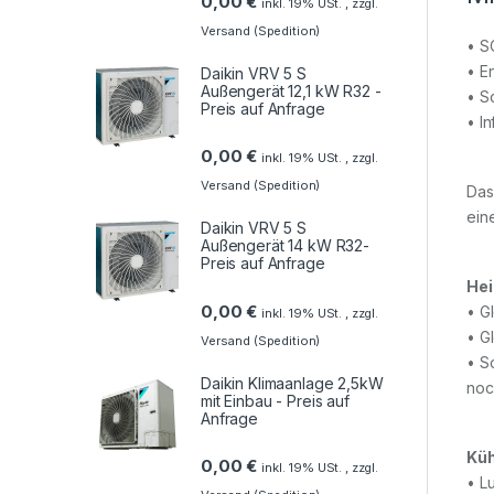
0,00
€
inkl. 19% USt. , zzgl.
Versand (Spedition)
• S
• E
Daikin VRV 5 S
Außengerät 12,1 kW R32 -
• S
Preis auf Anfrage
• I
0,00
€
inkl. 19% USt. , zzgl.
Versand (Spedition)
Das
ein
Daikin VRV 5 S
Außengerät 14 kW R32-
Preis auf Anfrage
Hei
0,00
€
• G
inkl. 19% USt. , zzgl.
• G
Versand (Spedition)
• S
Daikin Klimaanlage 2,5kW
noc
mit Einbau - Preis auf
Anfrage
Küh
0,00
€
inkl. 19% USt. , zzgl.
• L