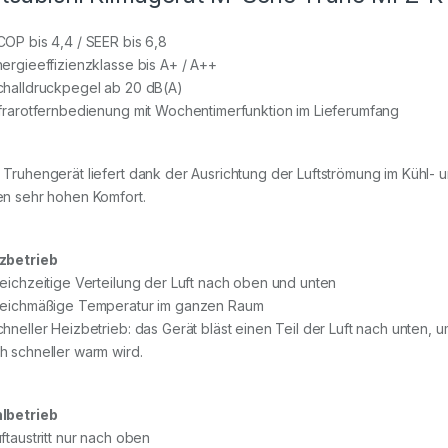
COP bis 4,4 / SEER bis 6,8
nergieeffizienzklasse bis A+ / A++
challdruckpegel ab 20 dB(A)
nfrarotfernbedienung mit Wochentimerfunktion im Lieferumfang
 Truhengerät liefert dank der Ausrichtung der Luftströmung im Kühl- 
en sehr hohen Komfort.
zbetrieb
leichzeitige Verteilung der Luft nach oben und unten
leichmäßige Temperatur im ganzen Raum
chneller Heizbetrieb: das Gerät bläst einen Teil der Luft nach unten,
h schneller warm wird.
lbetrieb
uftaustritt nur nach oben