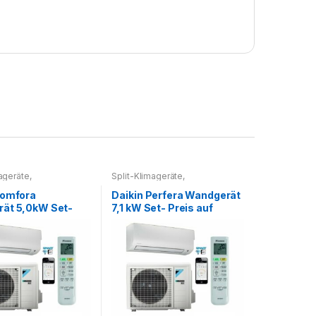
mageräte
,
Split-Klimageräte
,
geräte Set
Splitklimageräte Set
Comfora
Daikin Perfera Wandgerät
ät 5,0kW Set-
7,1 kW Set- Preis auf
f Anfrage
Anfrage