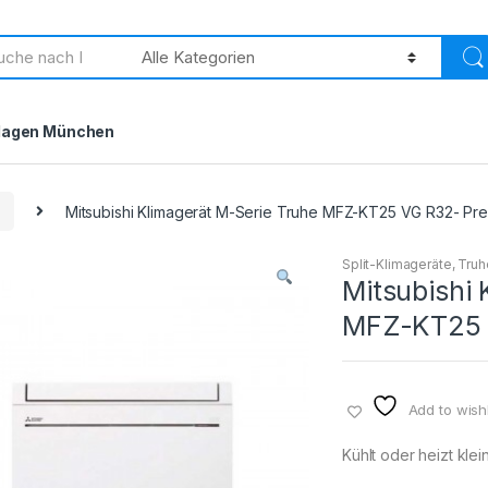
h
lagen München
e
Mitsubishi Klimagerät M-Serie Truhe MFZ-KT25 VG R32- Pre
Split-Klimageräte
,
Truh
Mitsubishi 
MFZ-KT25 V
Add to wishl
Kühlt oder heizt kle