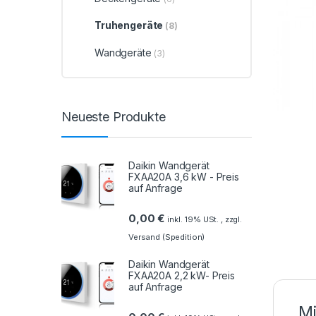
Truhengeräte
(8)
Wandgeräte
(3)
Neueste Produkte
Daikin Wandgerät
FXAA20A 3,6 kW - Preis
auf Anfrage
0,00
€
inkl. 19% USt. , zzgl.
Versand (Spedition)
Daikin Wandgerät
FXAA20A 2,2 kW- Preis
auf Anfrage
Mi