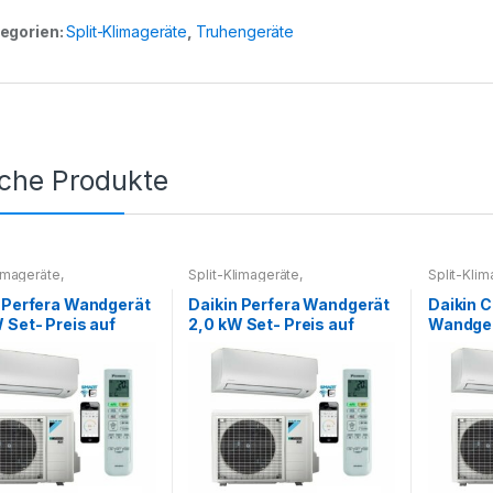
egorien:
Split-Klimageräte
,
Truhengeräte
iche Produkte
limageräte
,
Split-Klimageräte
,
Split-Kli
imageräte Set
Splitklimageräte Set
Splitklima
 Perfera Wandgerät
Daikin Perfera Wandgerät
Daikin 
 Set- Preis auf
2,0 kW Set- Preis auf
Wandger
ge
Anfrage
Preis au