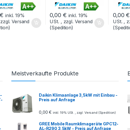
€
0,00
€
0,00
€
inkl. 19%
inkl. 19%
 zzgl. Versand
USt. , zzgl. Versand
USt. , z
tion)
(Spedition)
(Spediti
Meistverkaufte Produkte
-
Daikin Klimaanlage 3,5kW mit Einbau -
T-
Preis auf Anfrage
0,00
€
inkl. 19% USt. , zzgl. Versand (Spedition)
GREE Mobile Raumklimageräte GPC12-
-
AL-R290 3,5kW - Preis auf Anfrage