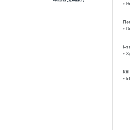
Versand (Spedition)
• H
Fle
• D
i-s
• S
Käl
• I