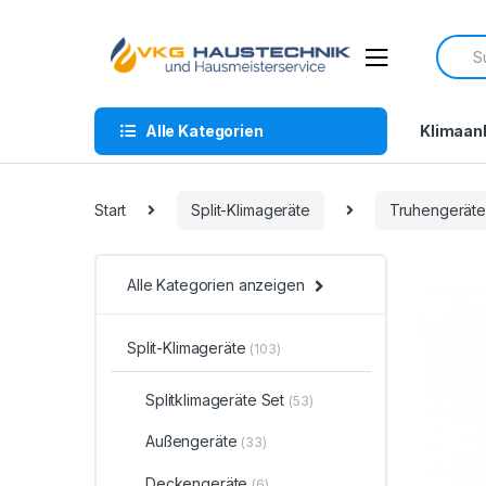
Skip
Skip
to
to
Searc
navigation
content
for:
Alle Kategorien
Klimaan
Start
Split-Klimageräte
Truhengerät
Alle Kategorien anzeigen
Split-Klimageräte
(103)
Splitklimageräte Set
(53)
Außengeräte
(33)
Deckengeräte
(6)