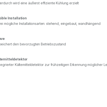
ierdurch wird eine äußerst effiziente Kühlung erzielt
xible Installation
rei mögliche Installationsarten: stehend, eingebaut, wandhängend
ave
peichert den bevorzugten Betriebszustand
temitteldetektor
ntegrierter Kältemitteldetektor zur frühzeitigen Erkennung möglicher 