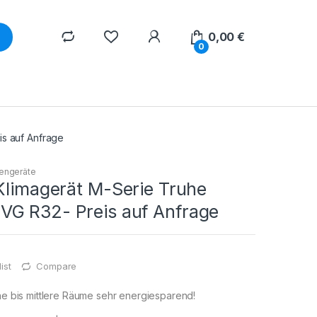
0,00
€
0
is auf Anfrage
engeräte
Klimagerät M-Serie Truhe
G R32- Preis auf Anfrage
ist
Compare
ine bis mittlere Räume sehr energiesparend!