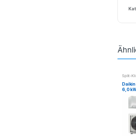
Kat
Ähnl
Split-K
Splitkl
Daikin
6,0 kW
Anfra