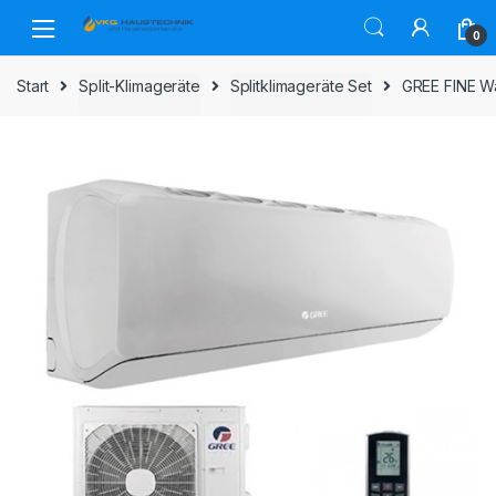
Skip
Skip
to
to
0
navigation
content
Start
Split-Klimageräte
Splitklimageräte Set
GREE FINE Wa