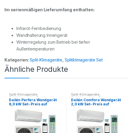
Im serienmäßigen Lieferumfang enthalten:
Infrarot-Fernbedienung
Wandhalterung Innengerät
Winterregelung zum Betrieb bei tiefen
Außentemperaturen
Kategorien:
Split-Klimageräte
,
Splitklimageräte Set
Ähnliche Produkte
Split-Klimageräte
,
Split-Klimageräte
,
Splitklimageräte Set
Splitklimageräte Set
Daikin Perfera Wandgerät
Daikin Comfora Wandgerät
6,0 kW Set- Preis auf
2,0 kW Set- Preis auf
Anfrage
Anfrage