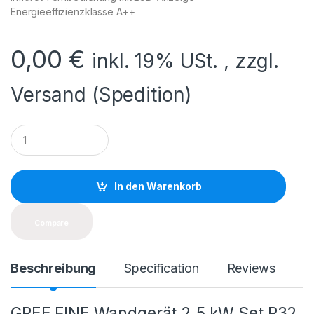
Energieeffizienzklasse A++
0,00
€
inkl. 19% USt. , zzgl.
Versand (Spedition)
Q
u
a
n
t
In den Warenkorb
i
t
y
Compare
Beschreibung
Specification
Reviews
GREE FINE Wandgerät 2,5 kW Set R32