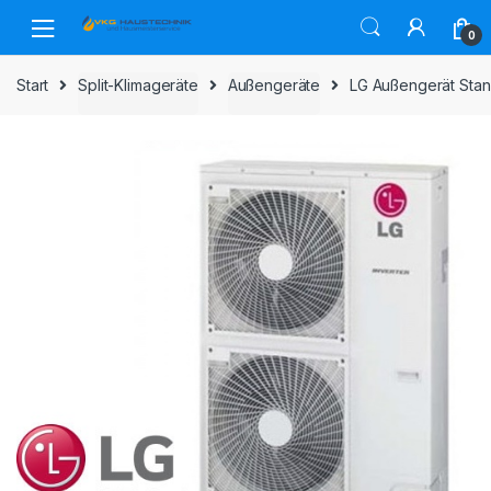
Skip
Skip
to
to
0
navigation
content
Start
Split-Klimageräte
Außengeräte
LG Außengerät Stan