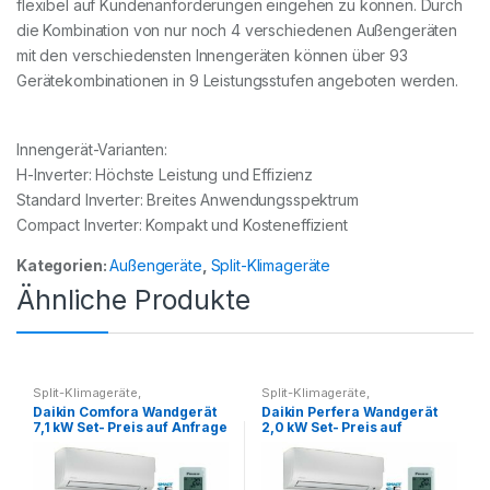
flexibel auf Kundenanforderungen eingehen zu können. Durch
die Kombination von nur noch 4 verschiedenen Außengeräten
mit den verschiedensten Innengeräten können über 93
Gerätekombinationen in 9 Leistungsstufen angeboten werden.
Innengerät-Varianten:
H-Inverter: Höchste Leistung und Effizienz
Standard Inverter: Breites Anwendungsspektrum
Compact Inverter: Kompakt und Kosteneffizient
Kategorien:
Außengeräte
,
Split-Klimageräte
Ähnliche Produkte
Split-Klimageräte
,
Split-Klimageräte
,
Splitklimageräte Set
Splitklimageräte Set
Daikin Comfora Wandgerät
Daikin Perfera Wandgerät
7,1 kW Set- Preis auf Anfrage
2,0 kW Set- Preis auf
Anfrage