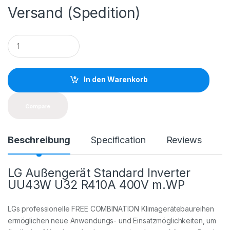
Versand (Spedition)
Q
u
a
n
t
In den Warenkorb
i
t
y
Compare
Beschreibung
Specification
Reviews
LG Außengerät Standard Inverter
UU43W U32 R410A 400V m.WP
LGs professionelle FREE COMBINATION Klimagerätebaureihen
ermöglichen neue Anwendungs- und Einsatzmöglichkeiten, um