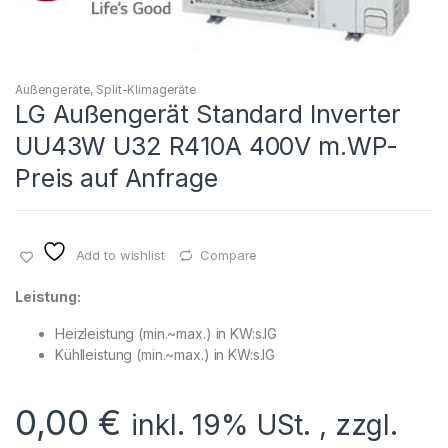
Außengeräte
,
Split-Klimageräte
LG Außengerät Standard Inverter
UU43W U32 R410A 400V m.WP-
Preis auf Anfrage
Add to wishlist
Compare
Leistung:
Heizleistung (min.~max.) in KW:
s.IG
Kühlleistung (min.~max.) in KW:
s.IG
0,00
€
inkl. 19% USt. , zzgl.