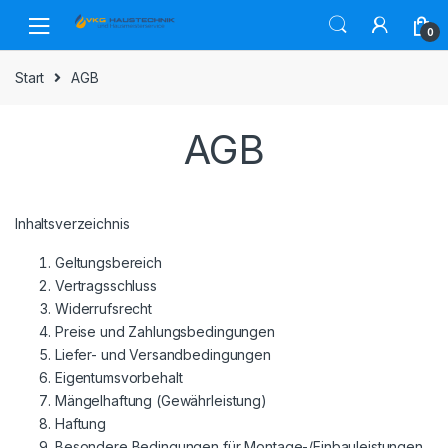
Skip
Skip
to
to
0
navigation
content
Start
AGB
AGB
Inhaltsverzeichnis
Geltungsbereich
Vertragsschluss
Widerrufsrecht
Preise und Zahlungsbedingungen
Liefer- und Versandbedingungen
Eigentumsvorbehalt
Mängelhaftung (Gewährleistung)
Haftung
Besondere Bedingungen für Montage-/Einbauleistungen