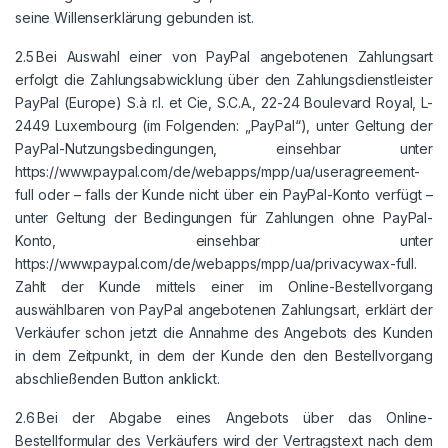
seine Willenserklärung gebunden ist.
2.5 Bei Auswahl einer von PayPal angebotenen Zahlungsart
erfolgt die Zahlungsabwicklung über den Zahlungsdienstleister
PayPal (Europe) S.à r.l. et Cie, S.C.A., 22-24 Boulevard Royal, L-
2449 Luxembourg (im Folgenden: „PayPal“), unter Geltung der
PayPal-Nutzungsbedingungen, einsehbar unter
https://www.paypal.com/de/webapps/mpp/ua/useragreement-
full oder – falls der Kunde nicht über ein PayPal-Konto verfügt –
unter Geltung der Bedingungen für Zahlungen ohne PayPal-
Konto, einsehbar unter
https://www.paypal.com/de/webapps/mpp/ua/privacywax-full.
Zahlt der Kunde mittels einer im Online-Bestellvorgang
auswählbaren von PayPal angebotenen Zahlungsart, erklärt der
Verkäufer schon jetzt die Annahme des Angebots des Kunden
in dem Zeitpunkt, in dem der Kunde den den Bestellvorgang
abschließenden Button anklickt.
2.6 Bei der Abgabe eines Angebots über das Online-
Bestellformular des Verkäufers wird der Vertragstext nach dem