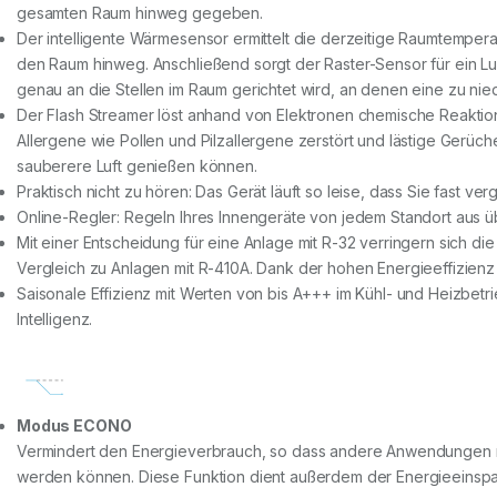
gesamten Raum hinweg gegeben.
Der intelligente Wärmesensor ermittelt die derzeitige Raumtemperat
den Raum hinweg. Anschließend sorgt der Raster-Sensor für ein Lu
genau an die Stellen im Raum gerichtet wird, an denen eine zu nie
Der Flash Streamer löst anhand von Elektronen chemische Reaktion
Allergene wie Pollen und Pilzallergene zerstört und lästige Gerüc
sauberere Luft genießen können.
Praktisch nicht zu hören: Das Gerät läuft so leise, dass Sie fast ve
Online-Regler: Regeln Ihres Innengeräte von jedem Standort aus üb
Mit einer Entscheidung für eine Anlage mit R-32 verringern sich d
Vergleich zu Anlagen mit R-410A. Dank der hohen Energieeffizienz 
Saisonale Effizienz mit Werten von bis A+++ im Kühl- und Heizbetr
Intelligenz.
Modus ECONO
Vermindert den Energieverbrauch, so dass andere Anwendungen 
werden können. Diese Funktion dient außerdem der Energieeinspa