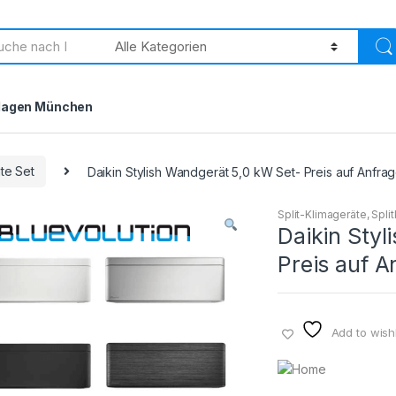
h
lagen München
äte Set
Daikin Stylish Wandgerät 5,0 kW Set- Preis auf Anfra
Split-Klimageräte
,
Spli
Daikin Styl
Preis auf A
Add to wishl