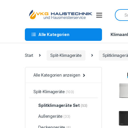
Skip
Skip
to
to
Searc
navigation
content
for:
Alle Kategorien
Klimaan
Start
Split-Klimageräte
Splitklimager
Alle Kategorien anzeigen
Split-Klimageräte
(103)
Splitklimageräte Set
(53)
Außengeräte
(33)
Deckengeräte
(6)