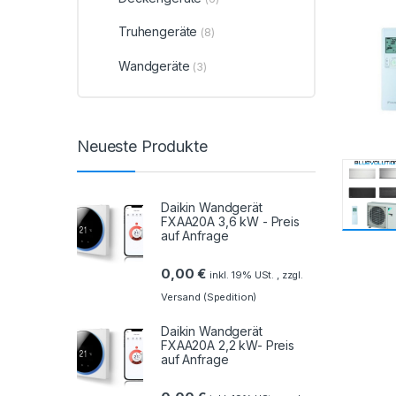
Truhengeräte
(8)
Wandgeräte
(3)
Neueste Produkte
Daikin Wandgerät
FXAA20A 3,6 kW - Preis
auf Anfrage
0,00
€
inkl. 19% USt. , zzgl.
Versand (Spedition)
Daikin Wandgerät
FXAA20A 2,2 kW- Preis
auf Anfrage