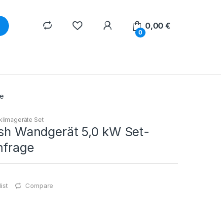
0,00
€
0
ge
tklimageräte Set
ish Wandgerät 5,0 kW Set-
nfrage
ist
Compare