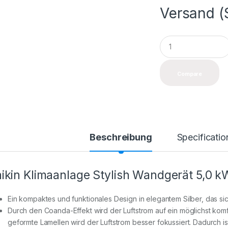
Versand (
Q
u
a
n
Compare
t
i
t
y
Beschreibung
Specificatio
ikin Klimaanlage Stylish Wandgerät 5,0 k
Ein kompaktes und funktionales Design in elegantem Silber, das si
Durch den Coanda-Effekt wird der Luftstrom auf ein möglichst komf
geformte Lamellen wird der Luftstrom besser fokussiert. Dadurch i