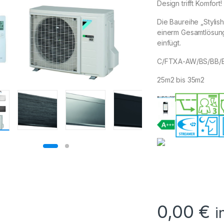
Design trifft Komfort!
Die Baureihe „Stylis
einerm Gesamtlösung 
einfügt.
C/FTXA-AW/BS/BB/B
25m2 bis 35m2
0,00
€
i