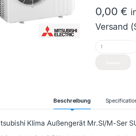
0,00
€
i
Versand (
Q
u
a
n
Compare
t
i
t
y
Beschreibung
Specificatio
tsubishi Klima Außengerät Mr.Sl/M-Ser