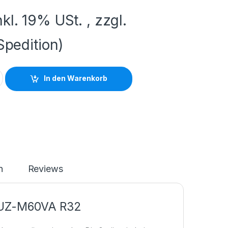
nkl. 19% USt. , zzgl.
Spedition)
In den Warenkorb
n
Reviews
 SUZ-M60VA R32