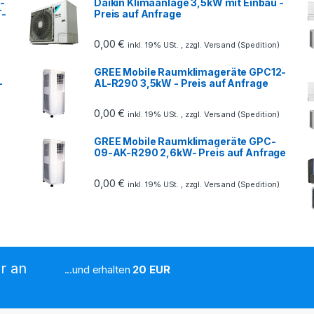
-
Daikin Klimaanlage 3,5kW mit Einbau -
T-
Preis auf Anfrage
0,00
€
inkl. 19% USt. , zzgl. Versand (Spedition)
GREE Mobile Raumklimageräte GPC12-
-
AL-R290 3,5kW - Preis auf Anfrage
0,00
€
inkl. 19% USt. , zzgl. Versand (Spedition)
GREE Mobile Raumklimageräte GPC-
09-AK-R290 2,6kW- Preis auf Anfrage
0,00
€
inkl. 19% USt. , zzgl. Versand (Spedition)
r an
...und erhalten
20 EUR