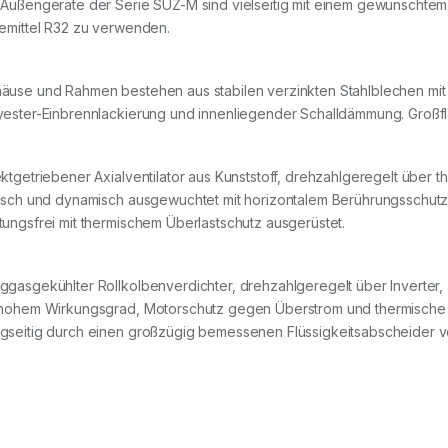
 Außengeräte der Serie SUZ-M sind vielseitig mit einem gewünschtem 
temittel R32 zu verwenden.
äuse und Rahmen bestehen aus stabilen verzinkten Stahlblechen mit 
yester-Einbrennlackierung und innenliegender Schalldämmung. Groß
ektgetriebener Axialventilator aus Kunststoff, drehzahlgeregelt über
tisch und dynamisch ausgewuchtet mit horizontalem Berührungsschutzg
tungsfrei mit thermischem Überlastschutz ausgerüstet.
ggasgekühlter Rollkolbenverdichter, drehzahlgeregelt über Inverter,
 hohem Wirkungsgrad, Motorschutz gegen Überstrom und thermische Ü
gseitig durch einen großzügig bemessenen Flüssigkeitsabscheider vo