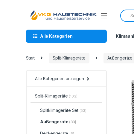
Skip
Skip
to
to
Searc
navigation
content
for:
Alle Kategorien
Klimaan
Start
Split-Klimageräte
Außengeräte
Alle Kategorien anzeigen
Split-Klimageräte
(103)
Splitklimageräte Set
(53)
Außengeräte
(33)
Deckengeräte
(6)