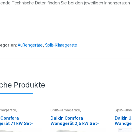
lende Technische Daten finden Sie bei den jeweiligen Innengeräten.
egorien:
Außengeräte
,
Split-Klimageräte
iche Produkte
limageräte
,
Split-Klimageräte
,
Split-Kli
imageräte Set
Splitklimageräte Set
Splitklima
n Comfora
Daikin Comfora
Daikin U
rät 7,1 kW Set-
Wandgerät 2,5 kW Set-
Wandger
auf Anfrage
Preis auf Anfrage
Preis au