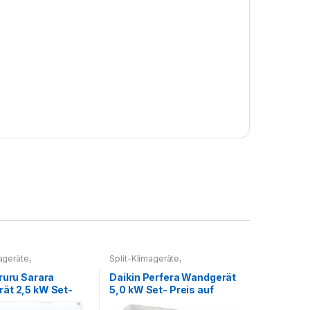
mageräte
,
Split-Klimageräte
,
geräte Set
Splitklimageräte Set
ruru Sarara
Daikin Perfera Wandgerät
ät 2,5 kW Set-
5,0 kW Set- Preis auf
f Anfrage
Anfrage