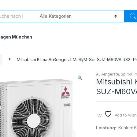
h
lagen München
Mitsubishi Klima Außengerät Mr.Sl/M-Ser SUZ-M60VA R32- Pr
Außengeräte
,
Split-Kl
Mitsubishi
SUZ-M60VA 
Add to wishl
Leistung:
Kühlen: 6