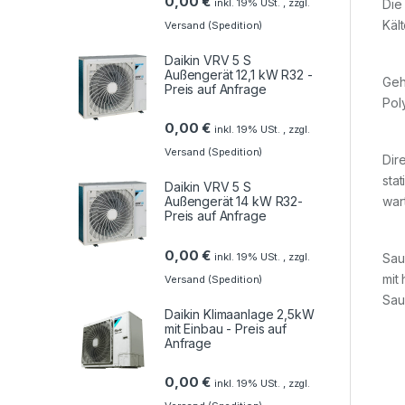
0,00
€
Die
inkl. 19% USt. , zzgl.
Käl
Versand (Spedition)
Daikin VRV 5 S
Außengerät 12,1 kW R32 -
Geh
Preis auf Anfrage
Pol
0,00
€
inkl. 19% USt. , zzgl.
Versand (Spedition)
Dir
sta
Daikin VRV 5 S
war
Außengerät 14 kW R32-
Preis auf Anfrage
0,00
€
inkl. 19% USt. , zzgl.
Sau
mit
Versand (Spedition)
Sau
Daikin Klimaanlage 2,5kW
mit Einbau - Preis auf
Anfrage
0,00
€
inkl. 19% USt. , zzgl.