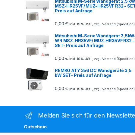
Mitsubishi M-Serie Wandgerät 2,5 kW
MSZ-HR25VF/ MUZ-HR25VF R32 - SE
Preis auf Anfrage
0,00
€
inkl. 19% USt. , zzgl. Versand (Spedition)
Mitsubishi M-Serie Wandgerät 3,5kW
WR MSZ-HR35VF/ MUZ-HR35VF R32 -
SET- Preis auf Anfrage
0,00
€
inkl. 19% USt. , zzgl. Versand (Spedition)
REMKO ATY 356 DC Wandgeräte 3,5
kW SET- Preis auf Anfrage
0,00
€
inkl. 19% USt. , zzgl. Versand (Spedition)
Melden Sie sich für den Newslette
Gutschein