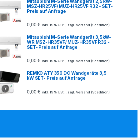
Mitsubishi M-Serie Wandgerät 2,5 kW-
MSZ-HR25VF/ MUZ-HR25VF R32 - SET-
Preis auf Anfrage
0,00
€
inkl. 19% USt. , zzgl. Versand (Spedition)
Mitsubishi M-Serie Wandgerät 3,5kW-
WR MSZ-HR35VF/ MUZ-HR35VF R32 -
SET- Preis auf Anfrage
0,00
€
inkl. 19% USt. , zzgl. Versand (Spedition)
REMKO ATY 356 DC Wandgeräte 3,5
kW SET- Preis auf Anfrage
0,00
€
inkl. 19% USt. , zzgl. Versand (Spedition)