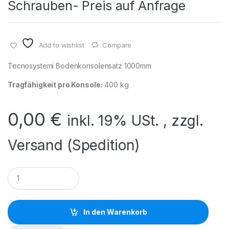
Schrauben- Preis auf Anfrage
Add to wishlist
Compare
Tecnosystemi Bodenkonsolensatz 1000mm
Tragfähigkeit pro Konsole:
400 kg
0,00
€
inkl. 19% USt. , zzgl.
Versand (Spedition)
Q
u
a
n
t
In den Warenkorb
i
t