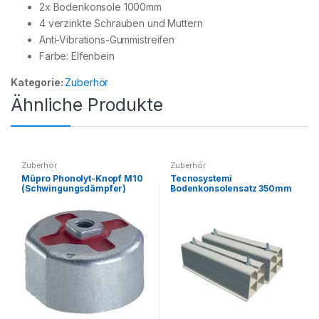
2x Bodenkonsole 1000mm
4 verzinkte Schrauben und Muttern
Anti-Vibrations-Gummistreifen
Farbe: Elfenbein
Kategorie:
Zuberhör
Ähnliche Produkte
Zuberhör
Zuberhör
Müpro Phonolyt-Knopf M10
Tecnosystemi
(Schwingungsdämpfer)
Bodenkonsolensatz 350mm
43226- Preis auf Anfrage
Base 350 elfenbein mit 4
Schrauben- Preis auf
Anfrage