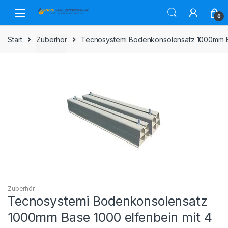
Skip
Skip
to
to
0
navigation
content
Start
Zuberhör
Tecnosystemi Bodenkonsolensatz 1000mm Ba
Zuberhör
Tecnosystemi Bodenkonsolensatz
1000mm Base 1000 elfenbein mit 4