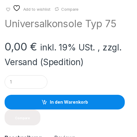
Add to wishlist
Compare
Universalkonsole Typ 75
0,00
€
inkl. 19% USt. , zzgl.
Versand (Spedition)
Q
u
a
n
t
In den Warenkorb
i
t
y
Compare