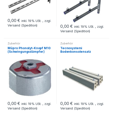
0,00
€
inkl. 19% USt. , zzgl.
Versand (Spedition)
0,00
€
inkl. 19% USt. , zzgl.
Versand (Spedition)
Zuberhör
Zuberhör
Müpro Phonolyt-Knopf M10
Tecnosystemi
(Schwingungsdämpfer)
Bodenkonsolensatz
43226- Preis auf Anfrage
1000mm Base 1000
elfenbein mit 4 Schrauben-
Preis auf Anfrage
0,00
€
0,00
€
inkl. 19% USt. , zzgl.
inkl. 19% USt. , zzgl.
Versand (Spedition)
Versand (Spedition)