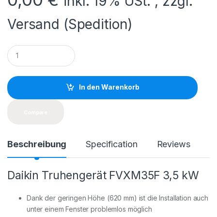
inkl. 19% USt. , zzgl.
Versand (Spedition)
Q
u
a
n
t
In den Warenkorb
i
t
y
Compare
Beschreibung
Specification
Reviews
Daikin Truhengerät FVXM35F 3,5 kW
Dank der geringen Höhe (620 mm) ist die Installation auch
unter einem Fenster problemlos möglich