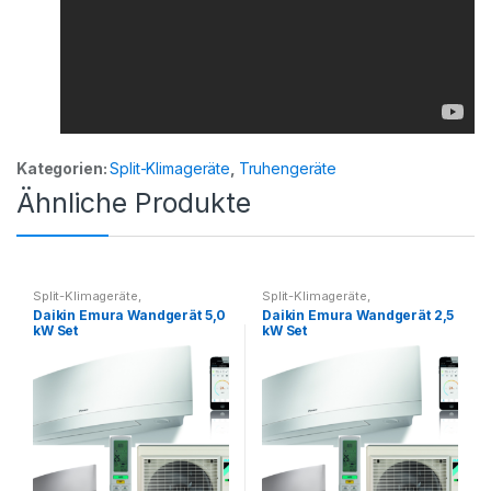
Kategorien:
Split-Klimageräte
,
Truhengeräte
Ähnliche Produkte
Split-Klimageräte
,
Split-Klimageräte
,
Splitklimageräte Set
Splitklimageräte Set
Daikin Emura Wandgerät 5,0
Daikin Emura Wandgerät 2,5
kW Set
kW Set