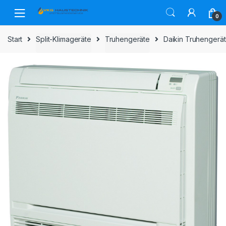
Skip
Skip
to
to
0
navigation
content
Start
Split-Klimageräte
Truhengeräte
Daikin Truhengerä