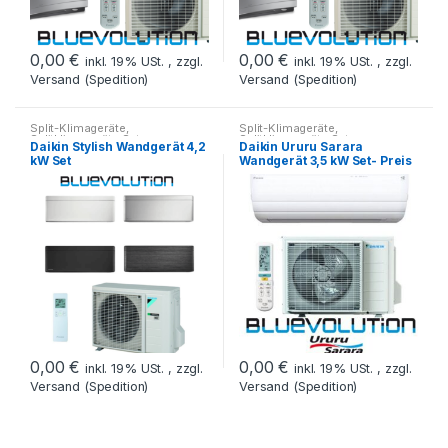
0,00
€
0,00
€
inkl. 19% USt. , zzgl.
inkl. 19% USt. , zzgl.
Versand (Spedition)
Versand (Spedition)
Split-Klimageräte
,
Split-Klimageräte
,
Splitklimageräte Set
Splitklimageräte Set
Daikin Stylish Wandgerät 4,2
Daikin Ururu Sarara
kW Set
Wandgerät 3,5 kW Set- Preis
auf Anfrage
0,00
€
0,00
€
inkl. 19% USt. , zzgl.
inkl. 19% USt. , zzgl.
Versand (Spedition)
Versand (Spedition)