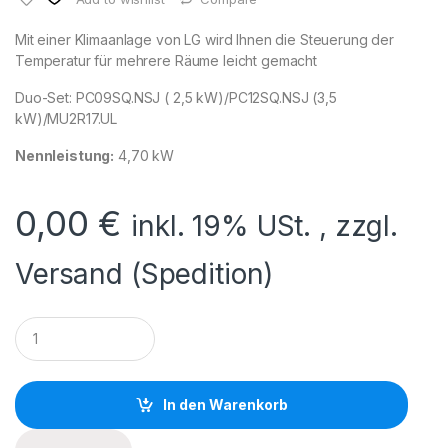
Mit einer Klimaanlage von LG wird Ihnen die Steuerung der
Temperatur für mehrere Räume leicht gemacht
Duo-Set: PC09SQ.NSJ ( 2,5 kW)/PC12SQ.NSJ (3,5
kW)/MU2R17.UL
Nennleistung:
4,70 kW
0,00
€
inkl. 19% USt. , zzgl.
Versand (Spedition)
Q
u
a
n
t
In den Warenkorb
i
t