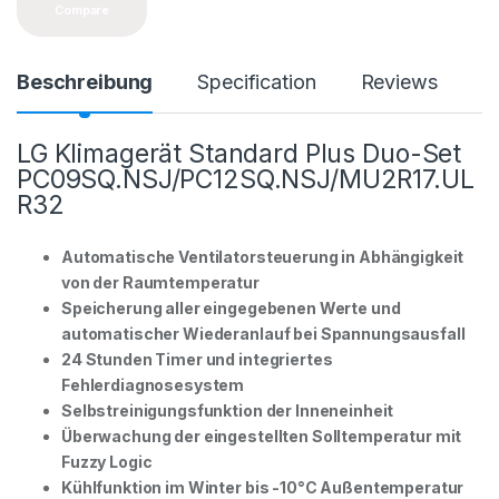
y
Compare
Beschreibung
Specification
Reviews
LG Klimagerät Standard Plus Duo-Set
PC09SQ.NSJ/PC12SQ.NSJ/MU2R17.UL
R32
Automatische Ventilatorsteuerung in Abhängigkeit
von der Raumtemperatur
Speicherung aller eingegebenen Werte und
automatischer Wiederanlauf bei Spannungsausfall
24 Stunden Timer und integriertes
Fehlerdiagnosesystem
Selbstreinigungsfunktion der Inneneinheit
Überwachung der eingestellten Solltemperatur mit
Fuzzy Logic
Kühlfunktion im Winter bis -10°C Außentemperatur