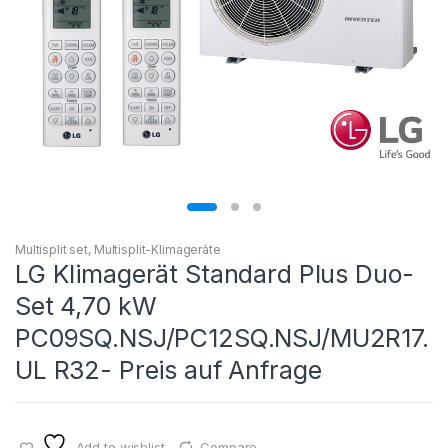
Multisplit set
,
Multisplit-Klimageräte
LG Klimagerät Standard Plus Duo-
Set 4,70 kW
PC09SQ.NSJ/PC12SQ.NSJ/MU2R17.
UL R32- Preis auf Anfrage
Add to wishlist
Compare