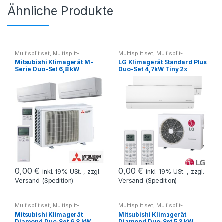
Ähnliche Produkte
Multisplit set
,
Multisplit-
Multisplit set
,
Multisplit-
Klimageräte
Klimageräte
Mitsubishi Klimagerät M-
LG Klimagerät Standard Plus
Serie Duo-Set 6,8 kW
Duo-Set 4,7kW Tiny 2x
2xMSZ-AP35 /MXZ-3E68VA
PC09SQ.NSJ/ MU2R17.UL0
Wifi- Preis auf Anfrage
R32- Preis auf Anfrage
0,00
€
0,00
€
inkl. 19% USt. , zzgl.
inkl. 19% USt. , zzgl.
Versand (Spedition)
Versand (Spedition)
Multisplit set
,
Multisplit-
Multisplit set
,
Multisplit-
Klimageräte
Klimageräte
Mitsubishi Klimagerät
Mitsubishi Klimagerät
Diamond Duo-Set 6,8 kW
Diamond Duo-Set 5,3 kW