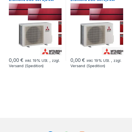
Wandgerät 2xMSZ-LN35VG /
Wandgerät2xMSZ-LN25VG /
MXZ-3E68VA ROT- Preis auf
MXZ-2D53VA ROT- Preis auf
Anfrage
Anfrage
0,00
€
0,00
€
inkl. 19% USt. , zzgl.
inkl. 19% USt. , zzgl.
Versand (Spedition)
Versand (Spedition)