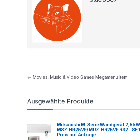
Beitragsnavigation
←
Movies, Music & Video Games Megamenu Item
Ausgewählte Produkte
Mitsubishi M-Serie Wandgerät 2,5 kW
MSZ-HR25VF/ MUZ-HR25VF R32 - SE
Preis auf Anfrage