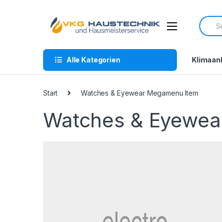
Skip
Skip
to
to
Searc
navigation
content
for:
Alle Kategorien
Klimaan
Start
Watches & Eyewear Megamenu Item
Watches & Eyewea