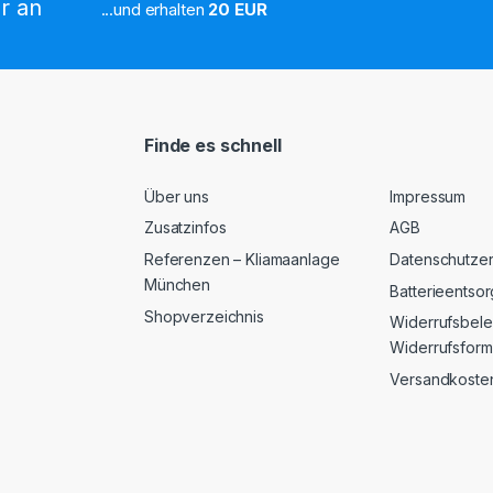
r an
...und erhalten
20 EUR
Finde es schnell
Über uns
Impressum
Zusatzinfos
AGB
Referenzen – Kliamaanlage
Datenschutzer
München
Batterieentso
Shopverzeichnis
Widerrufsbele
Widerrufsform
Versandkoste