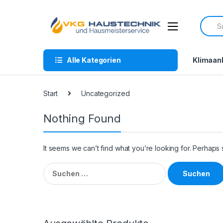
Skip
Skip
to
to
Searc
navigation
content
for:
Alle Kategorien
Klimaan
Start
Uncategorized
Nothing Found
It seems we can’t find what you’re looking for. Perhaps
Suchen
nach: