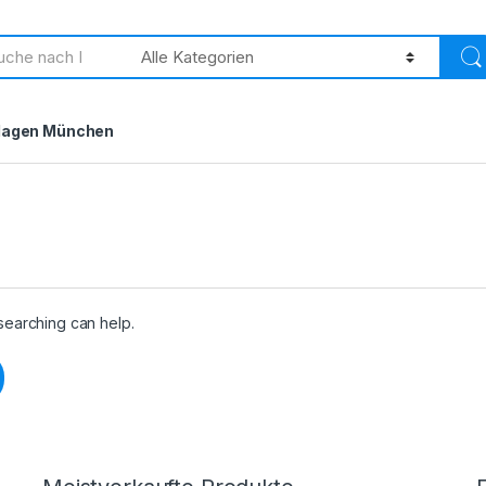
h
lagen München
 searching can help.